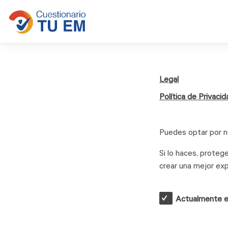
Legal
Política de Privacid
Puedes optar por n
Si lo haces, prote
crear una mejor expe
Actualmente est